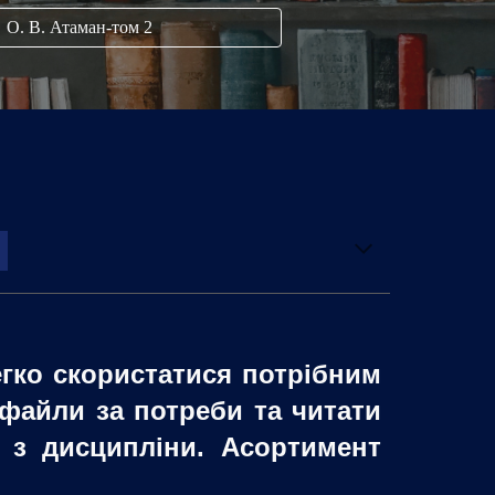
О. В. Атаман-том 2
<
егко скористатися потрібним
файли за потреби та читати
 з дисципліни. Асортимент