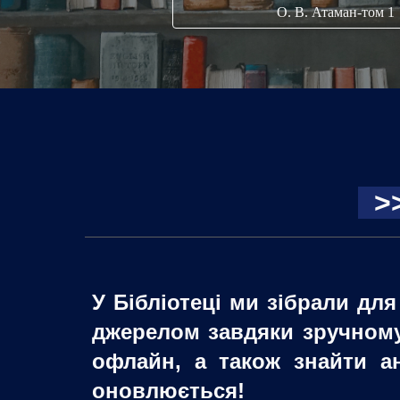
О. В. Атаман-том 1
>
У Бібліотеці ми зібрали дл
джерелом завдяки зручному
офлайн, а також знайти а
оновлюється!