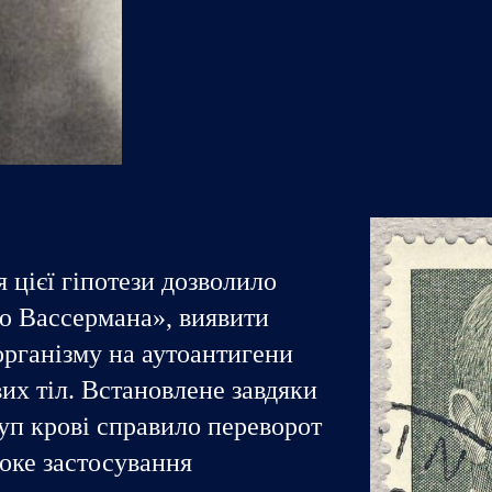
цієї гіпотези дозволило
ю Вассермана», виявити
організму на аутоантигени
их тіл. Встановлене завдяки
уп крові справило переворот
оке застосування