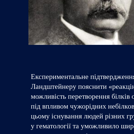
Експериментальне підтвердження 
Ландштейнеру пояснити «реакці
можливість перетворення білків 
під впливом чужорідних небілков
цьому існування людей різних гр
у гематології та уможливило шир