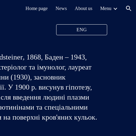
Home page
News
About us
Menu
ion
ENG
dsteiner
,
1868,
Баден – 1943,
теріолог та імунолог, лауреат
ини (1930), засновник
ї. У 1900 р. висунув гіпотезу,
ісля введення людині плазми
глютинінами та спеціальними
на поверхні кров'яних кульок.