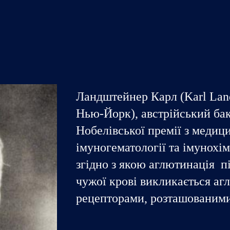
ip to main content
Skip to navigat
Ландштейнер Карл (
Karl Lan
Нью-Йорк), австрійський бак
Нобелівської премії з медиц
імуногематології та імунохімі
згідно з якою аглютинація п
чужої крові викликається а
рецепторами, розташованими 