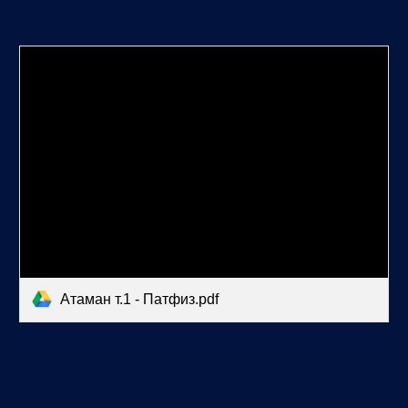
Атаман т.1 - Патфиз.pdf