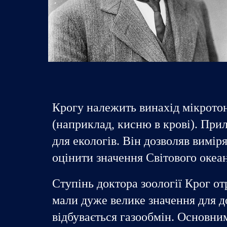
Крогу належить винахід мікротоно
(наприклад, кисню в крові). Прил
для екологів. Він дозволяв вимір
оцінити значення Світового океан
Ступінь доктора зоології Крог о
мали дуже велике значення для до
відбувається газообмін. Основни