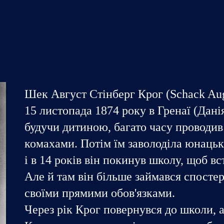
ip to main content
Skip to navigat
Шек Август Стінберг Крог (
Schack Au
15 листопада 1874 року в Гренаї (Данія
будучи дитиною, багато часу проводив 
комахами. Потім їм заволоділа юнацьк
і в 14 років він покинув школу, щоб в
Але й там він більше займався спосте
своїми прямими обов'язками.
Через рік Крог повернувся до школи, а