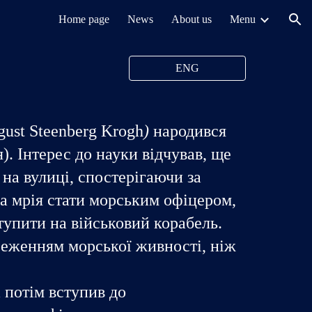
Home page
News
About us
Menu
ion
ENG
gust Steenberg Krogh
)
народився
). Інтерес до науки відчував, ще
на вулиці, спостерігаючи за
а мрія стати морським офіцером,
ступити на військовий корабель.
реженням морської живності, ніж
 потім вступив до