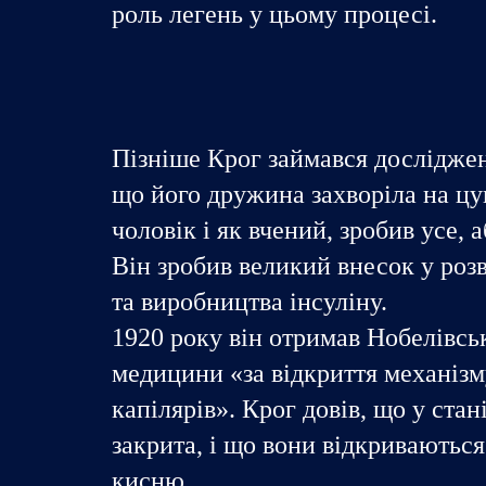
роль легень у цьому процесі.
Пізніше Крог займався досліджен
що його дружина захворіла на цук
чоловік і як вчений, зробив усе,
Він зробив великий внесок у роз
та виробництва інсуліну.
1920 року він отримав Нобелівськ
медицини «за відкриття механізм
капілярів». Крог довів, що у ста
закрита, і що вони відкриваютьс
кисню.