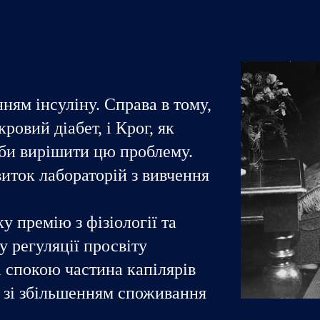
ням інсуліну. Справа в тому,
ровий діабет, і Крог, як
 аби вирішити цю проблему.
виток лабораторій з вивчення
у премію з фізіології та
у регуляції просвіту
ні спокою частина капілярів
я зі збільшенням споживання