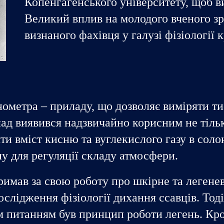
Копенгагенського університету, щоб в
Великий вплив на молодого вченого зр
визнаного фахівця у галузі фізіології 
метра – приладу, що дозволяє виміряти тис
ад виявився надзвичайно корисним не тільки
яти вміст кисню та вуглекислого газу в соло
у для регуляції складу атмосфери.
тримав за свою роботу про шкірне та легене
слідження фізіології дихання ссавців. Тоді
м питанням був принцип роботи легень. Кро