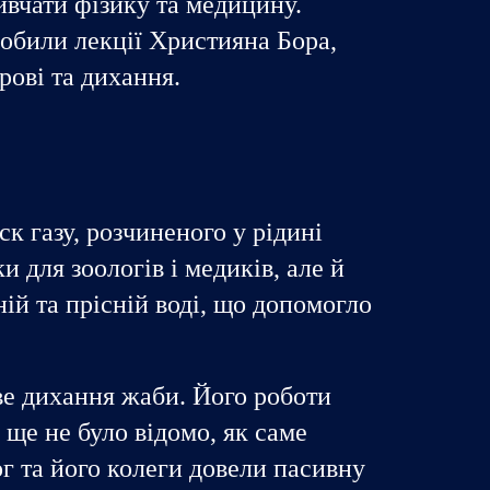
ивчати фізику та медицину.
обили лекції Християна Бора,
крові та дихання.
к газу, розчиненого у рідині
 для зоологів і медиків, але й
ній та прісній воді, що допомогло
ве дихання жаби. Його роботи
 ще не було відомо, як саме
г та його колеги довели пасивну