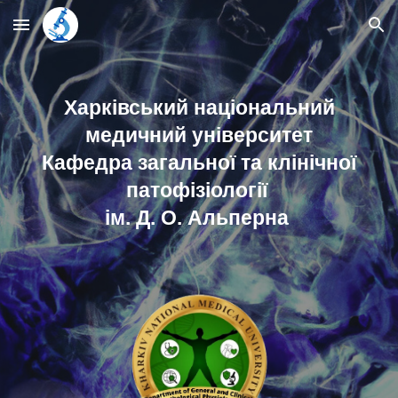
Skip to main content
Skip to navigation
Харківський національний
медичний університет
Кафедра загальної та клінічної
патофізіології
ім. Д. О. Альперна